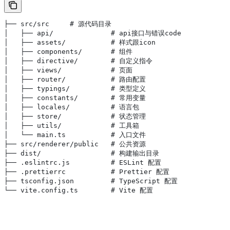
├── src/src     # 源代码目录
│   ├── api/              # api接口与错误code
│   ├── assets/           # 样式跟icon
│   ├── components/       # 组件
│   ├── directive/        # 自定义指令
│   ├── views/            # 页面
│   ├── router/           # 路由配置
│   ├── typings/          # 类型定义
│   ├── constants/        # 常用变量
│   ├── locales/          # 语言包
│   ├── store/            # 状态管理
│   ├── utils/            # 工具箱
│   └── main.ts           # 入口文件
├── src/renderer/public   # 公共资源
├── dist/                 # 构建输出目录
├── .eslintrc.js          # ESLint 配置
├── .prettierrc           # Prettier 配置
├── tsconfig.json         # TypeScript 配置
└── vite.config.ts        # Vite 配置