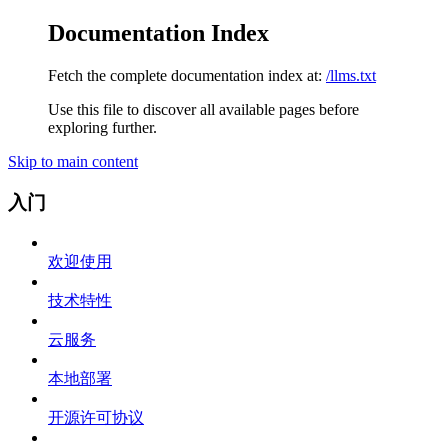
Documentation Index
Fetch the complete documentation index at:
/llms.txt
Use this file to discover all available pages before
exploring further.
Skip to main content
入门
欢迎使用
技术特性
云服务
本地部署
开源许可协议