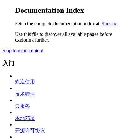
Documentation Index
Fetch the complete documentation index at:
/llms.txt
Use this file to discover all available pages before
exploring further.
Skip to main content
入门
欢迎使用
技术特性
云服务
本地部署
开源许可协议