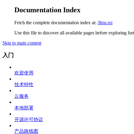
Documentation Index
Fetch the complete documentation index at:
/llms.txt
Use this file to discover all available pages before exploring fur
Skip to main content
入门
欢迎使用
技术特性
云服务
本地部署
开源许可协议
产品路线图